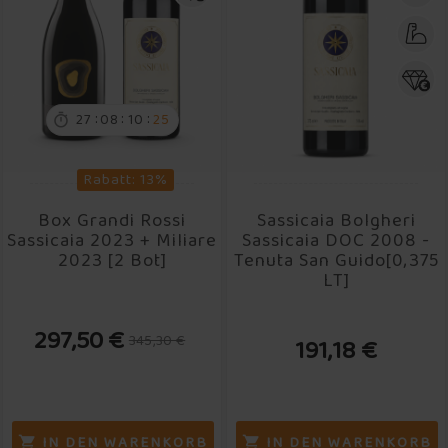
:
:
:
27
08
10
24

Rabatt: 13%
Box Grandi Rossi
Sassicaia Bolgheri
Sassicaia 2023 + Miliare
Sassicaia DOC 2008 -
2023 [2 Bot]
Tenuta San Guido[0,375
LT]
297,50 €
345,30 €
191,18 €
IN DEN WARENKORB
IN DEN WARENKORB

