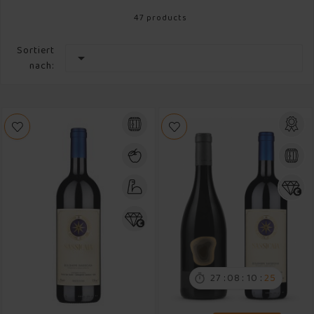
47 products
Sortiert

nach:
:
:
:
27
08
10
24
