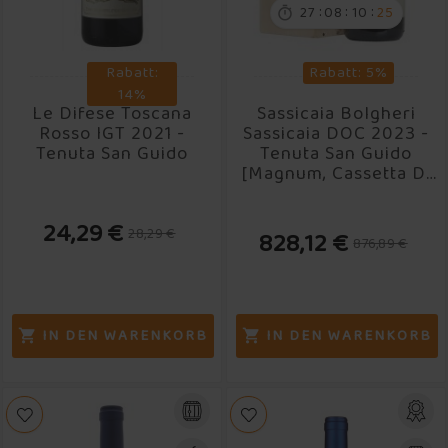
:
:
:
27
08
10
24

Rabatt:
Rabatt: 5%
14%
Le Difese Toscana
Sassicaia Bolgheri
Rosso IGT 2021 -
Sassicaia DOC 2023 -
Tenuta San Guido
Tenuta San Guido
[Magnum, Cassetta Di
Legno]
24,29 €
28,29 €
828,12 €
876,89 €
IN DEN WARENKORB
IN DEN WARENKORB

