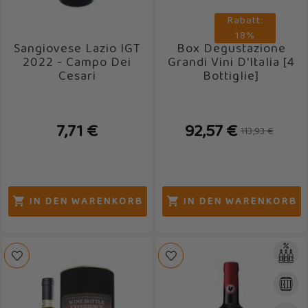
Rabatt:
18%
Sangiovese Lazio IGT
Box Degustazione
2022 - Campo Dei
Grandi Vini D'Italia [4
Cesari
Bottiglie]
7,71 €
92,57 €
113,93 €
IN DEN WARENKORB
IN DEN WARENKORB

