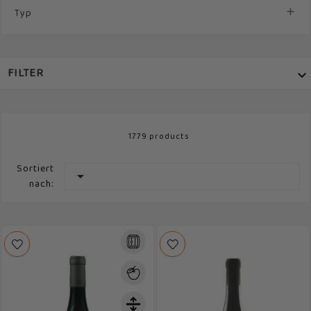
Typ

FILTER

PREIS

1779 products
WEINARTEN

Sortiert

nach:
REGION

MARKE

REBSORTEN
