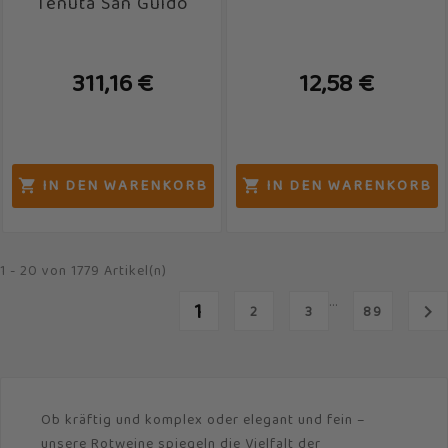
Tenuta San Guido
311,16 €
12,58 €
IN DEN WARENKORB
IN DEN WARENKORB


1 - 20 von 1779 Artikel(n)
…
1

2
3
89
Ob kräftig und komplex oder elegant und fein –
unsere Rotweine spiegeln die Vielfalt der