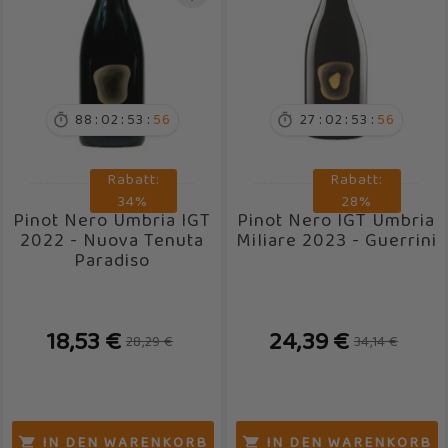
WEINKLASSIKER

JAHRGANG

:
:
:
:
:
:
88
02
53
55
27
02
53
55


ALKOHOLGEHALT

Rabatt:
Rabatt:
34%
28%
FLASCHENGRÖSSE

Pinot Nero Umbria IGT
Pinot Nero IGT Umbria
2022 - Nuova Tenuta
Miliare 2023 - Guerrini
Paradiso
ASTUCCIATO

18,53 €
24,39 €
28,29 €
34,14 €
IN DEN WARENKORB
IN DEN WARENKORB

