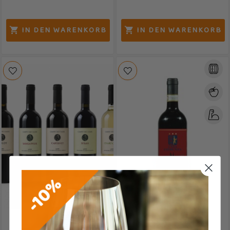
IN DEN WARENKORB
IN DEN WARENKORB


Rabatt:
29%