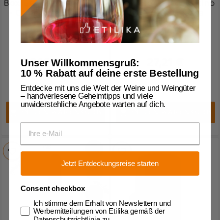
Box Degustazione Lazio
Brunello Di Montalcino
- Campo Dei Cesari [5
DOCG 2019 - Casa
Bot]
Fiorenza
29,16 €
27,21 €
Unser Willkommensgruß:
41,45 €
10 % Rabatt auf deine erste Bestellung
Entdecke mit uns die Welt der Weine und Weingüter
– handverlesene Geheimtipps und viele
unwiderstehliche Angebote warten auf dich.
IN DEN WARENKORB
IN DEN WARENKORB


Email
Jetzt Entdeckungsreise starten
Consent checkbox
Ich stimme dem Erhalt von Newslettern und
Werbemitteilungen von Etilika gemäß der
Datenschutzrichtlinie zu.