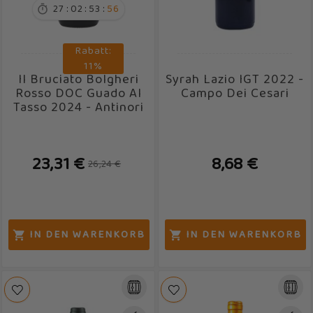
:
:
:
27
02
53
55

Rabatt:
11%
Il Bruciato Bolgheri
Syrah Lazio IGT 2022 -
Rosso DOC Guado Al
Campo Dei Cesari
Tasso 2024 - Antinori
23,31 €
8,68 €
26,24 €
IN DEN WARENKORB
IN DEN WARENKORB

