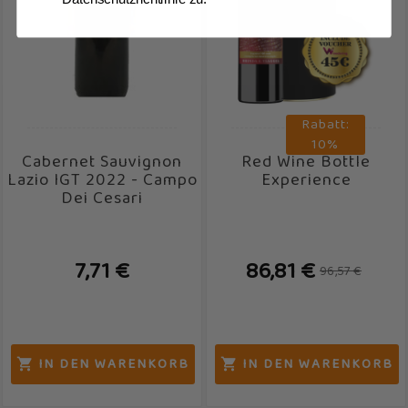
Rabatt:
10%
Cabernet Sauvignon
Red Wine Bottle
Lazio IGT 2022 - Campo
Experience
Dei Cesari
7,71 €
86,81 €
96,57 €
IN DEN WARENKORB
IN DEN WARENKORB

