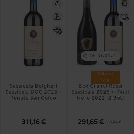
:
:
:
26
01
38
20

Rabatt:
14%
Sassicaia Bolgheri
Box Grandi Rossi
Sassicaia DOC 2023 -
Sassicaia 2023 + Pinot
Tenuta San Guido
Nero 2022 [2 Bot]
311,16 €
291,65 €
339,44 €