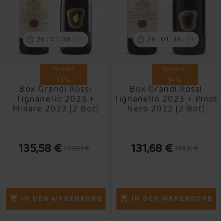
:
:
:
:
:
:
26
01
38
20
26
01
38
20


Rabatt:
Rabatt:
15%
14%
Box Grandi Rossi
Box Grandi Rossi
Tignanello 2023 +
Tignanello 2023 + Pinot
Miliare 2023 [2 Bot]
Nero 2022 [2 Bot]
135,58 €
131,68 €
159,97 €
154,11 €
IN DEN WARENKORB
IN DEN WARENKORB

