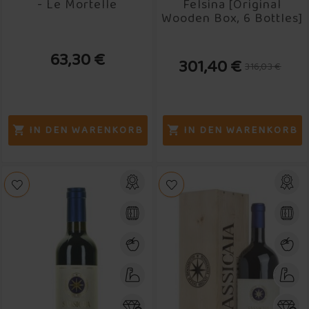
- Le Mortelle
Felsina [Original
Wooden Box, 6 Bottles]
63,30 €
301,40 €
316,03 €
IN DEN WARENKORB
IN DEN WARENKORB

