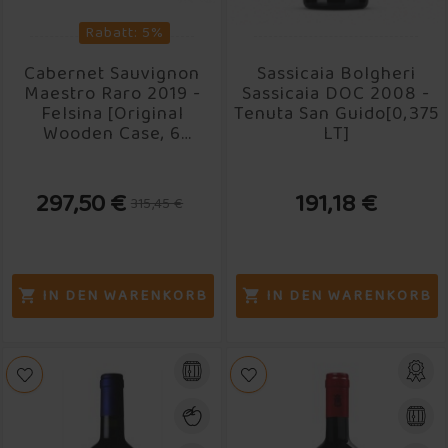
Rabatt: 5%
Cabernet Sauvignon
Sassicaia Bolgheri
Maestro Raro 2019 -
Sassicaia DOC 2008 -
Felsina [Original
Tenuta San Guido[0,375
Wooden Case, 6
LT]
Bottles]
297,50 €
191,18 €
315,45 €
IN DEN WARENKORB
IN DEN WARENKORB

