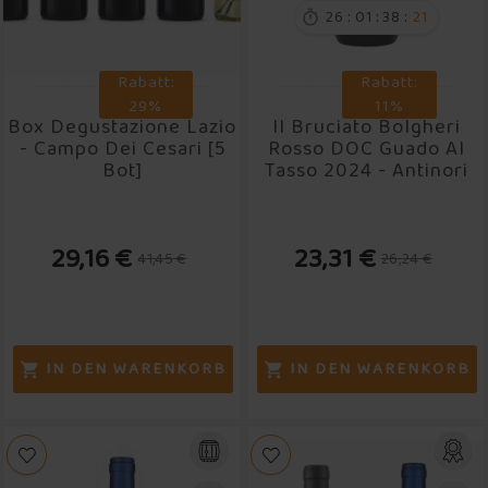
:
:
:
26
01
38
20

ALKOHOLGEHALT

Rabatt:
Rabatt:
29%
11%
FLASCHENGRÖSSE

Box Degustazione Lazio
Il Bruciato Bolgheri
- Campo Dei Cesari [5
Rosso DOC Guado Al
Bot]
Tasso 2024 - Antinori
ASTUCCIATO

29,16 €
23,31 €
41,45 €
26,24 €
IN DEN WARENKORB
IN DEN WARENKORB

