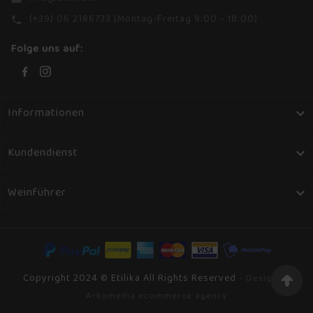
(+39) 06 2186733 (Montag-Freitag 9:00 - 18:00)
phone
Folge uns auf:
Informationen

Kundendienst

Weinführer

Copyright 2024 © Etilika All Rights Reserved
- Design by
Arkomedia ecommerce agency