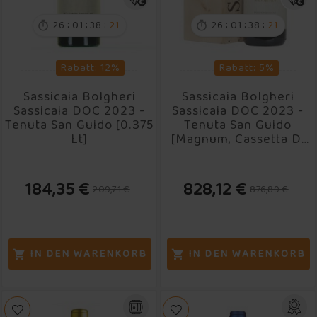
:
:
:
:
:
:
26
01
38
20
26
01
38
20


Rabatt: 12%
Rabatt: 5%
Sassicaia Bolgheri
Sassicaia Bolgheri
Sassicaia DOC 2023 -
Sassicaia DOC 2023 -
Tenuta San Guido [0.375
Tenuta San Guido
Lt]
[Magnum, Cassetta Di
Legno]
184,35 €
828,12 €
209,71 €
876,89 €
IN DEN WARENKORB
IN DEN WARENKORB

