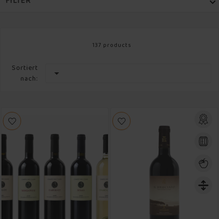
FILTER

PREIS

137 products
WEINARTEN

Sortiert

nach:
REGION

MARKE

REBSORTEN

WEINKLASSIKER

JAHRGANG
