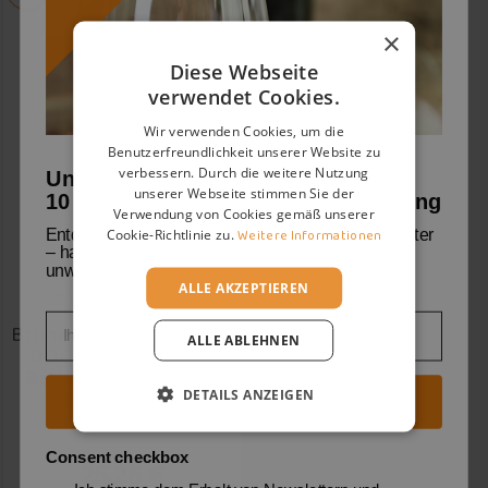
×
Diese Webseite
verwendet Cookies.
Wir verwenden Cookies, um die
Benutzerfreundlichkeit unserer Website zu
verbessern. Durch die weitere Nutzung
Unser Willkommensgruß:
unserer Webseite stimmen Sie der
10 % Rabatt auf deine erste Bestellung
Verwendung von Cookies gemäß unserer
Cookie-Richtlinie zu.
Weitere Informationen
Entdecke mit uns die Welt der Weine und Weingüter
– handverlesene Geheimtipps und viele
unwiderstehliche Angebote warten auf dich.
ALLE AKZEPTIEREN
Email
Brunello Di Montalcino
ALLE ABLEHNEN
DOCG San Giovanni
Battista I Capolavori
2012 - Cantine
DETAILS ANZEIGEN
Jetzt Entdeckungsreise starten
Leonardo Da Vinci
Consent checkbox
25,26 €