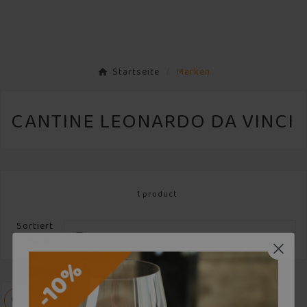
Startseite
Marken
CANTINE LEONARDO DA VINCI
1 product
Sortiert

nach: