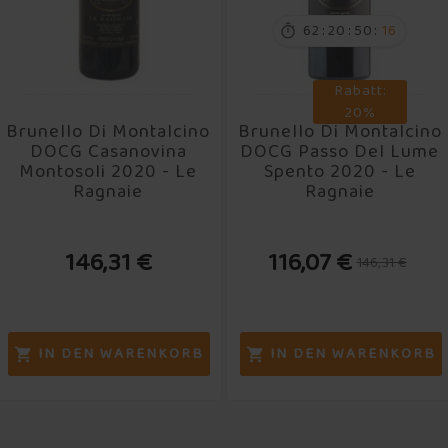
:
:
:
62
20
50
16

Rabatt:
20%
Brunello Di Montalcino
Brunello Di Montalcino
DOCG Casanovina
DOCG Passo Del Lume
Montosoli 2020 - Le
Spento 2020 - Le
Ragnaie
Ragnaie
146,31 €
116,07 €
146,31 €
IN DEN WARENKORB
IN DEN WARENKORB

