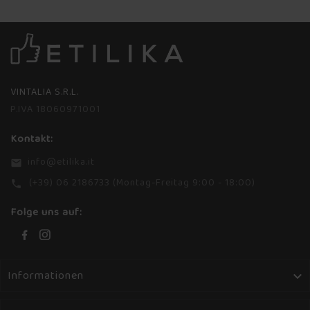
VINTALIA S.R.L.
P.IVA 18060971001
Kontakt:
info@etilika.it
email
(+39) 06 2186733 (Montag-Freitag 9:00 - 18:00)
phone
Folge uns auf:
Informationen
