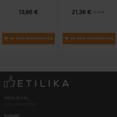
13,66 €
21,36 €
22,34 €
IN DEN WARENKORB
IN DEN WARENKORB


VINTALIA S.R.L.
P.IVA 18060971001
Kontakt: