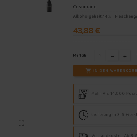
Cusumano
Alkoholgehalt
:
14%
Flascheng
43,88 €
MENGE :

IN DEN WARENKOR
Mehr Als 14.000 Posi
Lieferung In 3-5 Wer

Versandkosten Ab 9 €