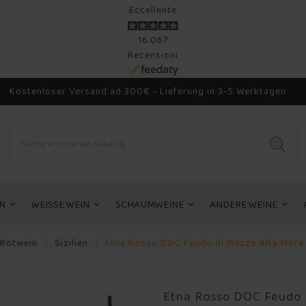
Eccellente
16.067
Recensioni
Kostenloser Versand ad 300€ - Lieferung in 3-5 Werktagen
N
WEISSE WEIN
SCHAUMWEINE
ANDERE WEINE
Rotwein
Sizilien
Etna Rosso DOC Feudo di Mezzo Alta Mora
Etna Rosso DOC Feudo 