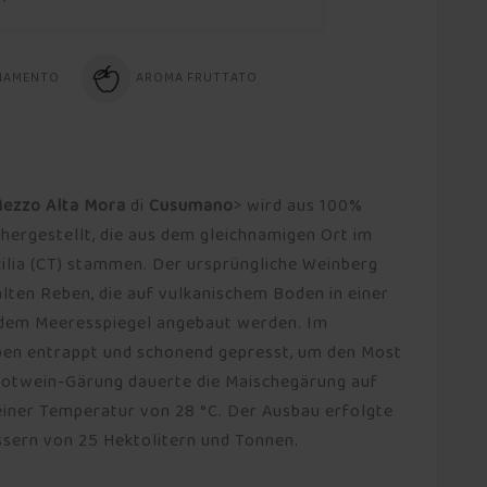
NAMENTO
AROMA FRUTTATO
Mezzo Alta Mora
di
Cusumano
> wird aus 100%
hergestellt, die aus dem gleichnamigen Ort im
icilia (CT) stammen. Der ursprüngliche Weinberg
lten Reben, die auf vulkanischem Boden in einer
dem Meeresspiegel angebaut werden. Im
ben entrappt und schonend gepresst, um den Most
Rotwein-Gärung dauerte die Maischegärung auf
einer Temperatur von 28 °C. Der Ausbau erfolgte
ssern von 25 Hektolitern und Tonnen.