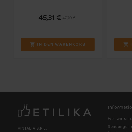
45,31 €
47,70 €
IN DEN WARENKORB


Informati
Wer wir sin
Sendungen 
VINTALIA S.R.L.