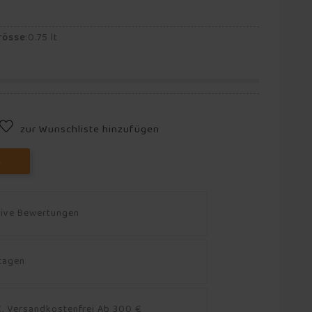
rösse
:
0.75 lt
zur Wunschliste hinzufügen
B
tive Bewertungen
ktagen
, Versandkostenfrei Ab 300 €