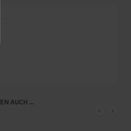
N AUCH ...

