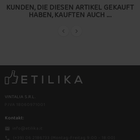
KUNDEN, DIE DIESEN ARTIKEL GEKAUFT
HABEN, KAUFTEN AUCH ...


VINTALIA S.R.L.
P.IVA 18060971001
Kontakt:
info@etilika.it
email
(+39) 06 2186733 (Montag-Freitag 9:00 - 18:00)
phone