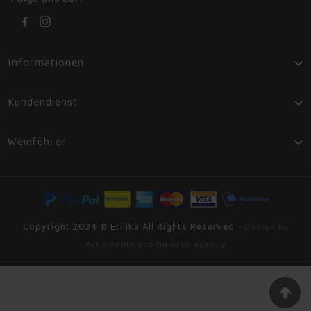
Informationen

Kundendienst

Weinführer

Copyright 2024 © Etilika All Rights Reserved
- Design by
Arkomedia ecommerce agency