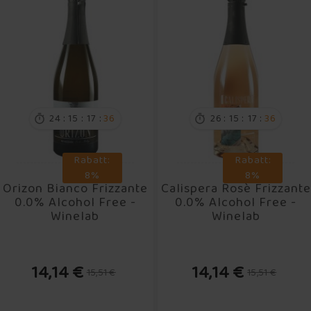
:
:
:
:
:
:
24
15
17
35
26
15
17
35


Rabatt:
Rabatt:
8%
8%
Orizon Bianco Frizzante
Calispera Rosè Frizzante
0.0% Alcohol Free -
0.0% Alcohol Free -
Winelab
Winelab
14,14 €
14,14 €
15,51 €
15,51 €