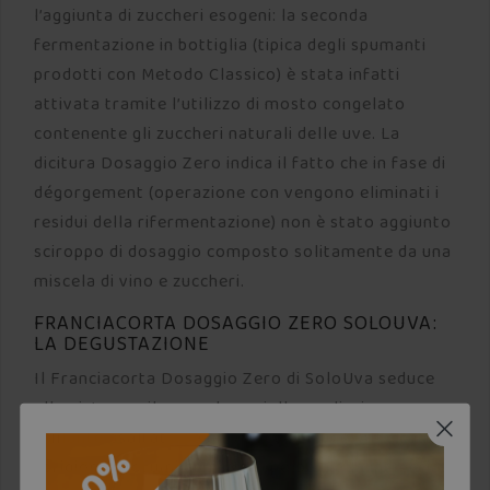
l’aggiunta di zuccheri esogeni: la seconda
fermentazione in bottiglia (tipica degli spumanti
prodotti con Metodo Classico) è stata infatti
attivata tramite l’utilizzo di mosto congelato
contenente gli zuccheri naturali delle uve. La
dicitura Dosaggio Zero indica il fatto che in fase di
dégorgement (operazione con vengono eliminati i
residui della rifermentazione) non è stato aggiunto
sciroppo di dosaggio composto solitamente da una
miscela di vino e zuccheri.
FRANCIACORTA DOSAGGIO ZERO SOLOUVA:
LA DEGUSTAZIONE
Il Franciacorta Dosaggio Zero di SoloUva seduce
alla vista con il suo colore giallo paglierino
brillante esaltato da un vivace perlage. All’olfatto
sprigiona profumi di frutta a polpa gialla intrecciati