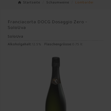
Startseite
Schaumweine
Lombardei
Franciacorta DOCG Dosaggio Zero -
SoloUva
SoloUva
Alkoholgehalt
:
12.5%
Flaschengrösse
:
0.75 lt