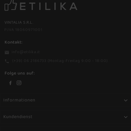
VINTALIA S.R.L.
P.IVA 18060971001
Kontakt:
info@etilika.it
email
(+39) 06 2186733 (Montag-Freitag 9:00 - 18:00)
phone
Folge uns auf:
Informationen

Kundendienst
