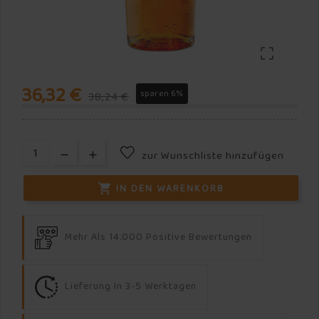

36,32 €
sparen 6%
38,24 €
zur Wunschliste hinzufügen
IN DEN WARENKORB

Mehr Als 14.000 Positive Bewertungen
Lieferung In 3-5 Werktagen