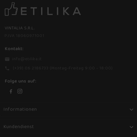
VINTALIA S.R.L.
P.IVA 18060971001
Kontakt:
info@etilika.it
email
(+39) 06 2186733 (Montag-Freitag 9:00 - 18:00)
phone
Folge uns auf:
Informationen

Kundendienst
