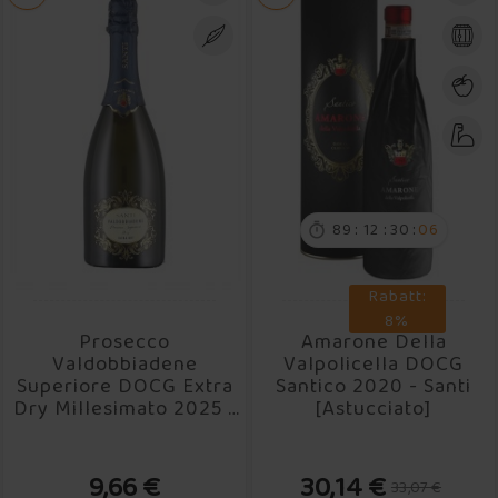
:
:
:
89
12
30
06

Rabatt:
8%
Prosecco
Amarone Della
Valdobbiadene
Valpolicella DOCG
Superiore DOCG Extra
Santico 2020 - Santi
Dry Millesimato 2025 -
[Astucciato]
Santi
9,66 €
30,14 €
33,07 €