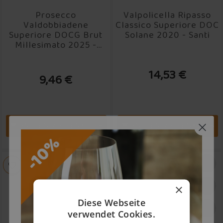
Prosecco
Valpolicella Ripasso
Valdobbiadene
Classico Superiore DOC
Superiore DOCG Brut
Solane 2020 - Santi
Millesimato 2025 -
Santi
14,53 €
9,46 €
IN DEN WARENKORB
IN DEN WARENKORB


×
Diese Webseite
verwendet Cookies.