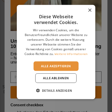
×
Diese Webseite
verwendet Cookies.
Wir verwenden Cookies, um die
Benutzerfreundlichkeit unserer Website zu
verbessern. Durch die weitere Nutzung
Unser Willkommensgruß:
unserer Webseite stimmen Sie der
10 % Rabatt auf deine erste Bestellung
Verwendung von Cookies gemäß unserer
Cookie-Richtlinie zu.
Weitere Informationen
Entdecke mit uns die Welt der Weine und Weingüter
– handverlesene Geheimtipps und viele
unwiderstehliche Angebote warten auf dich.
ALLE AKZEPTIEREN
Email
Prosecco
ALLE ABLEHNEN
Valdobbiadene
Superiore DOCG Strada
Di Guia 109 Extra Dry -
DETAILS ANZEIGEN
Jetzt Entdeckungsreise starten
Foss Marai
Consent checkbox
12,58 €