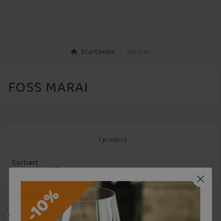
Startseite
Marken
FOSS MARAI
1 product
Sortiert

nach: