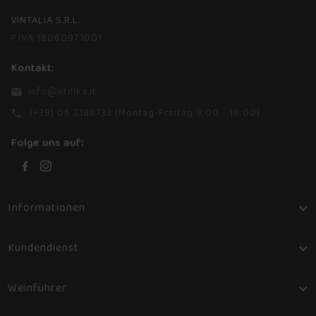
VINTALIA S.R.L.
P.IVA 18060971001
Kontakt:
info@etilika.it
email
(+39) 06 2186733 (Montag-Freitag 9:00 - 18:00)
phone
Folge uns auf:
Informationen

Kundendienst

Weinführer
