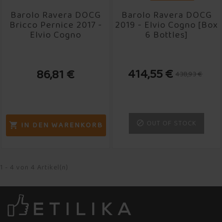
Barolo Ravera DOCG
Barolo Ravera DOCG
Bricco Pernice 2017 -
2019 - Elvio Cogno [Box
Elvio Cogno
6 Bottles]
414,55 €
86,81 €
438,93 €
OUT OF STOCK

IN DEN WARENKORB

1 - 4 von 4 Artikel(n)