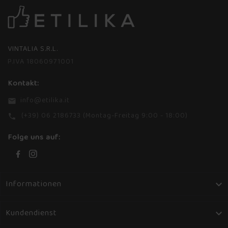
VINTALIA S.R.L.
P.IVA 18060971001
Kontakt:
info@etilika.it
email
(+39) 06 2186733 (Montag-Freitag 9:00 - 18:00)
phone
Folge uns auf:
Informationen

Kundendienst
