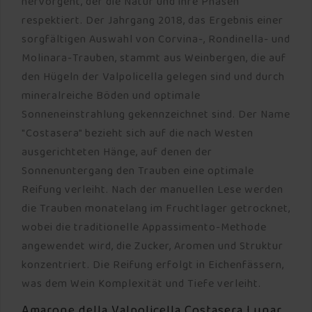
hervorgeht, der die Natur und ihre Phasen
respektiert. Der Jahrgang 2018, das Ergebnis einer
sorgfältigen Auswahl von Corvina-, Rondinella- und
Molinara-Trauben, stammt aus Weinbergen, die auf
den Hügeln der Valpolicella gelegen sind und durch
mineralreiche Böden und optimale
Sonneneinstrahlung gekennzeichnet sind. Der Name
"Costasera" bezieht sich auf die nach Westen
ausgerichteten Hänge, auf denen der
Sonnenuntergang den Trauben eine optimale
Reifung verleiht. Nach der manuellen Lese werden
die Trauben monatelang im Fruchtlager getrocknet,
wobei die traditionelle Appassimento-Methode
angewendet wird, die Zucker, Aromen und Struktur
konzentriert. Die Reifung erfolgt in Eichenfässern,
was dem Wein Komplexität und Tiefe verleiht.
Amarone della Valpolicella Costasera Lunar