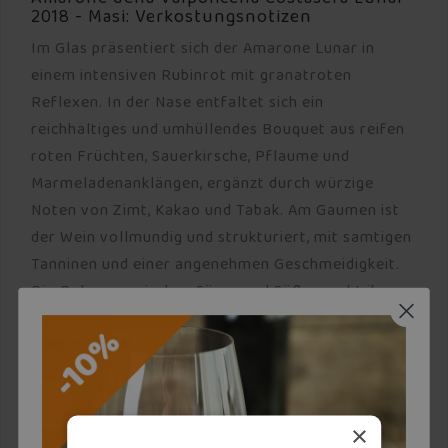
2018 - Masi: Verkostungsnotizen
Im Glas präsentiert sich der Amarone Lunar in
einem intensiven Rubinrot mit granatroten
Reflexen. In der Nase entfaltet sich ein
reichhaltiges und umhüllendes Bouquet aus reifen
roten Früchten, Sauerkirsche, Pflaume und
Marmeladenanklängen, ergänzt durch würzige
Noten von Zimt, Kakao und Tabak. Am Gaumen ist
der Wein vollmundig und strukturiert, mit samtigen
Tanninen und einer angenehmen Geschmeidigkeit.
Die Balance zwischen Säure und Süße macht ihn
harmonisch und langanhaltend. Perfekt zu Braten,
Wildgerichten und gereiften Käsesorten, auch eine
ausgezeichnete Wahl für die Meditation.
×