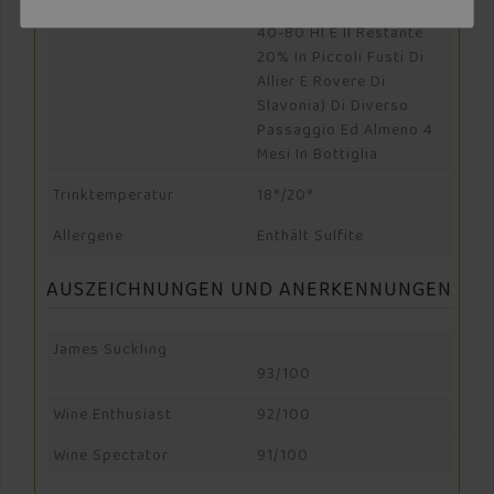
Rovere Di Slavonia Da
40-80 Hl E Il Restante
20% In Piccoli Fusti Di
Allier E Rovere Di
Slavonia) Di Diverso
Passaggio Ed Almeno 4
Mesi In Bottiglia
Trinktemperatur
18°/20°
Allergene
Enthält Sulfite
AUSZEICHNUNGEN UND ANERKENNUNGEN
James Suckling
93/100
Wine Enthusiast
92/100
Wine Spectator
91/100