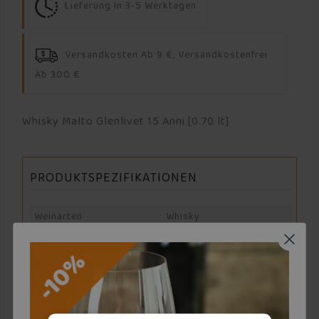
Lieferung In 3-5 Werktagen
Versandkosten Ab 9 €, Versandkostenfrei
Ab 300 €
Whisky Malto Glenlivet 15 Anni [0.70 lt]
PRODUKTSPEZIFIKATIONEN
Weinarten
Whisky
Nation
Scozia
Producer
The Glenlivet
Ausbau
Affinato 15 Anni In Botti
Di Rovere Francese Da