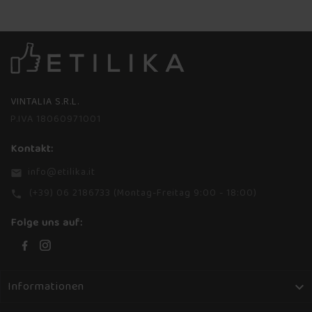
VINTALIA S.R.L.
P.IVA 18060971001
Kontakt:
info@etilika.it
email
(+39) 06 2186733 (Montag-Freitag 9:00 - 18:00)
phone
Folge uns auf:
Informationen
