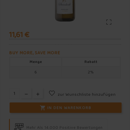

11,61 €
BUY MORE, SAVE MORE
Menge
Rabatt
6
2%
zur Wunschliste hinzufügen
IN DEN WARENKORB

Mehr Als 14.000 Positive Bewertungen