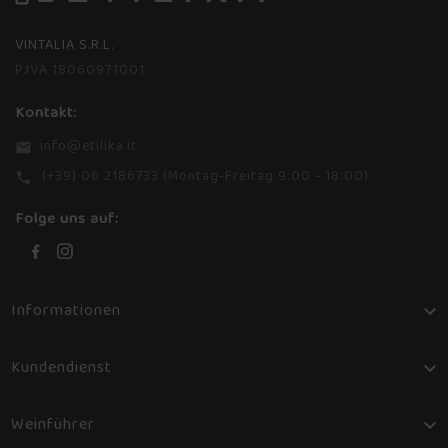
VINTALIA S.R.L.
P.IVA 18060971001
Kontakt:
info@etilika.it
email
(+39) 06 2186733 (Montag-Freitag 9:00 - 18:00)
phone
Folge uns auf:
Informationen

Kundendienst

Weinführer
