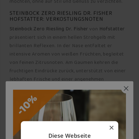
möchten, ohne auf Stil und Genuss zu verzichten.
STEINBOCK ZERO RIESLING DR. FISHER
HOFSTATTER: VERKOSTUNGSNOTEN
Steinbock Zero Riesling Dr. Fisher
von
Hofstatter
präsentiert sich in einem hellen Strohgelb mit
brillanten Reflexen. In der Nase entfaltet er
intensive Aromen von weißen Früchten, begleitet
von feinen Zitrusnoten. Am Gaumen kehren die
fruchtigen Eindrücke zurück, unterstützt von einer
lebhaften Frische und einer angenehmen
Mineralität. Ein hervorragender Begleiter zu jeder
Mahlzeit, besonders passend zu Käse,
vegetarischen Gerichten und Fischspeisen.
×
PRODUKTSPEZIFIKATIONEN
Diese Webseite