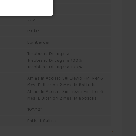
Lugana DOC
2021
Italien
Lombardei
Trebbiano Di Lugana
Trebbiano Di Lugana 100%
Trebbiano Di Lugana 100%
Affina In Acciaio Sui Lieviti Fini Per 6
Mesi E Ulteriori 2 Mesi In Bottiglia
Affina In Acciaio Sui Lieviti Fini Per 6
Mesi E Ulteriori 2 Mesi In Bottiglia
10°/12°
Enthält Sulfite