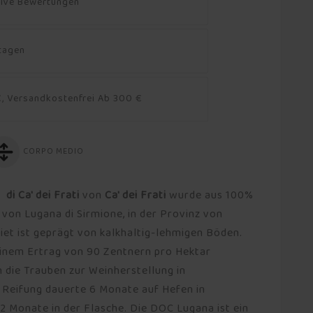
tive Bewertungen
ktagen
, Versandkostenfrei Ab 300 €
CORPO MEDIO
i Ca' dei Frati
von
Ca' dei Frati
wurde aus 100%
von Lugana di Sirmione, in der Provinz von
et ist geprägt von kalkhaltig-lehmigen Böden.
 einem Ertrag von 90 Zentnern pro Hektar
 die Trauben zur Weinherstellung in
e Reifung dauerte 6 Monate auf Hefen in
2 Monate in der Flasche. Die DOC Lugana ist ein