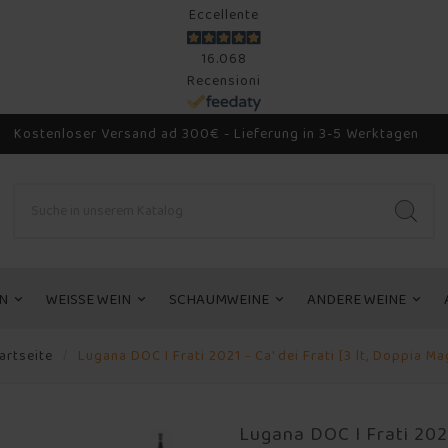
Eccellente
16.068
Recensioni
Kostenloser Versand ad 300€ - Lieferung in 3-5 Werktagen
N
WEISSE WEIN
SCHAUMWEINE
ANDERE WEINE
artseite
Lugana DOC I Frati 2021 - Ca' dei Frati [3 lt, Doppia M
Lugana DOC I Frati 2021