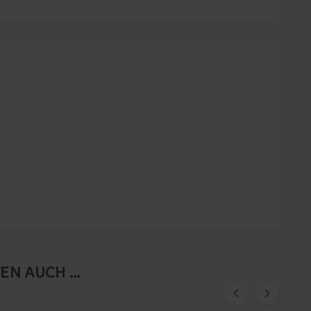
N AUCH ...

