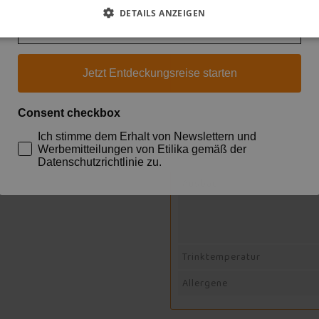
DETAILS ANZEIGEN
Email
Weinklassiker
Jahrgang
Nation
Jetzt Entdeckungsreise starten
Region
Consent checkbox
Rebsorten
Ich stimme dem Erhalt von Newslettern und
Werbemitteilungen von Etilika gemäß der
Datenschutzrichtlinie zu.
Ausbau
Trinktemperatur
Allergene