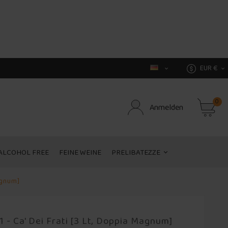
EUR €


0
Anmelden
ALCOHOL FREE
FEINE WEINE
PRELIBATEZZE
agnum]
 - Ca' Dei Frati [3 Lt, Doppia Magnum]