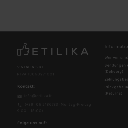
Informati
Wer wir sin
Sendungen 
VINTALIA S.R.L.
(Delivery)
P.IVA 18060971001
Zahlungsbe
Kontakt:
Rückgabe u
(Returns)
info@etilika.it
email
(+39) 06 2186733 (Montag-Freitag
phone
9:00 - 18:00)
Folge uns auf: