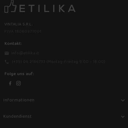
VINTALIA S.R.L.
P.IVA 18060971001
Kontakt:
info@etilika.it
email
(+39) 06 2186733 (Montag-Freitag 9:00 - 18:00)
phone
Folge uns auf:
Informationen

Kundendienst
