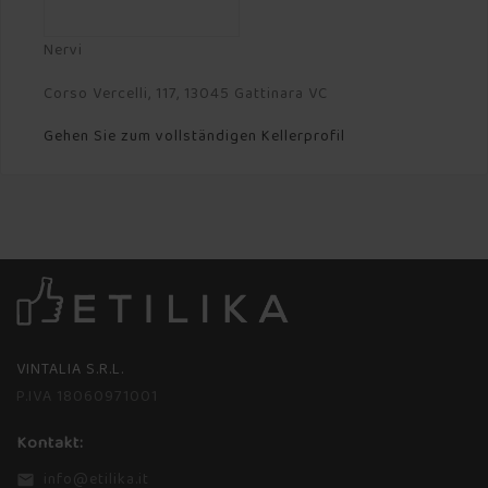
Nervi
Corso Vercelli, 117, 13045 Gattinara VC
Gehen Sie zum vollständigen Kellerprofil
VINTALIA S.R.L.
P.IVA 18060971001
Kontakt:
info@etilika.it
email