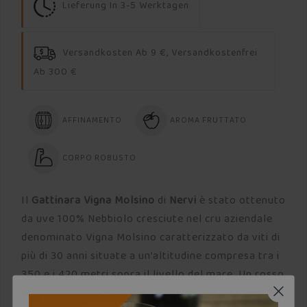
Lieferung In 3-5 Werktagen
Versandkosten Ab 9 €, Versandkostenfrei
Ab 300 €
AFFINAMENTO
AROMA FRUTTATO
CORPO ROBUSTO
Il
Gattinara Vigna Molsino
di
Nervi
è stato ottenuto
da uve 100% Nebbiolo cresciute nel cru aziendale
denominato Vigna Molsino caratterizzato da viti di
più di 30 anni situate a un’altitudine compresa tra i
350 e i 420 metri sopra il livello del mare. Un rosso
di particolare pregio che possiamo definire una