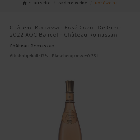
Startseite
Andere Weine
Roséweine
Château Romassan Rosé Coeur De Grain
2022 AOC Bandol - Château Romassan
Château Romassan
Alkoholgehalt
:
13%
Flaschengrösse
:
0.75 lt