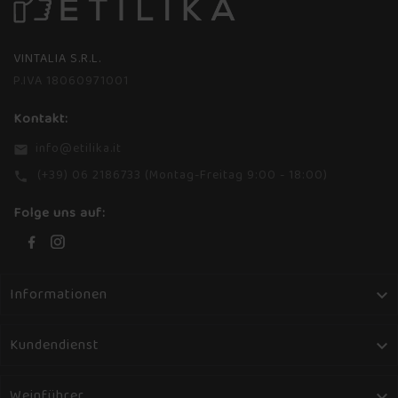
VINTALIA S.R.L.
P.IVA 18060971001
Kontakt:
info@etilika.it
email
(+39) 06 2186733 (Montag-Freitag 9:00 - 18:00)
phone
Folge uns auf:
Informationen

Kundendienst

Weinführer
