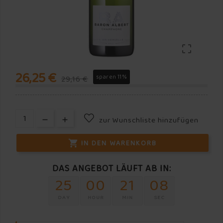

26,25 €
sparen 11%
29,16 €
zur Wunschliste hinzufügen
IN DEN WARENKORB

DAS ANGEBOT LÄUFT AB IN:
25
00
21
08
DAY
HOUR
MIN
SEC