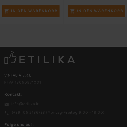
IN DEN WARENKORB
IN DEN WARENKORB


VINTALIA S.R.L.
P.IVA 18060971001
Kontakt:
info@etilika.it
email
(+39) 06 2186733 (Montag-Freitag 9:00 - 18:00)
phone
Folge uns auf: