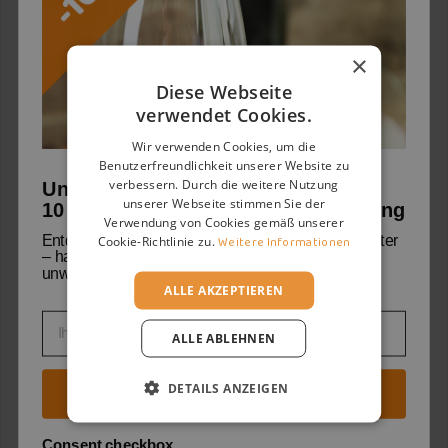
Ein ausgezeichneter Sprudel, um den Abend zu
beginnen, passt perfekt zu Unagi-Sushi, Aal-Sushi
oder einfach zu Putenklopse mit Lorbeer.
×
Diese Webseite
verwendet Cookies.
PRODUKTSPEZIFIKATIONEN
Wir verwenden Cookies, um die
Benutzerfreundlichkeit unserer Website zu
verbessern. Durch die weitere Nutzung
Unser Willkommensgruß:
Weinarten
Champagne
unserer Webseite stimmen Sie der
10 % Rabatt auf deine erste Bestellung
Verwendung von Cookies gemäß unserer
Weinklassiker
Champagne AOC
Cookie-Richtlinie zu.
Weitere Informationen
Entdecke mit uns die Welt der Weine und Weingüter
– handverlesene Geheimtipps und viele
Jahrgang
N/v
unwiderstehliche Angebote warten auf dich.
ALLE AKZEPTIEREN
Nation
Frankreich
Email
ALLE ABLEHNEN
Region
Champagne
Rebsorten
Chardonnay
DETAILS ANZEIGEN
Jetzt Entdeckungsreise starten
Pinot Meunier 73%
Chardonnay 16% E Pinot
Nero 11%
Consent checkbox