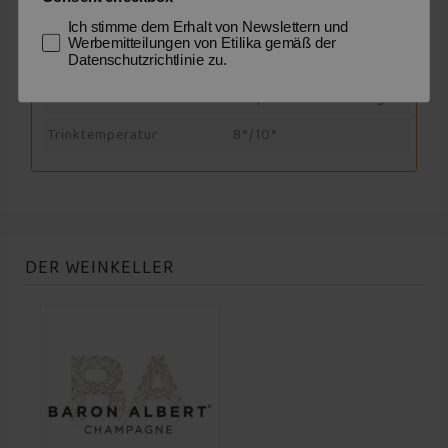
Pinot Meunier
Ich stimme dem Erhalt von Newslettern und
Pinot Nero
Werbemitteilungen von Etilika gemäß der
Datenschutzrichtlinie zu.
Ausbau
Affina 36-48 Mesi Sui
Propri Lieviti In Bottiglia
Trinktemperatur
8°/10°
DER WEINKELLER