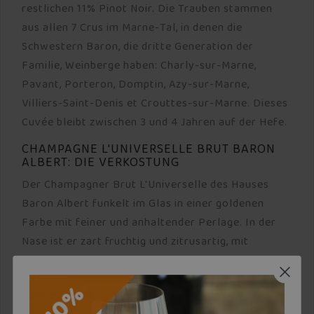
restlichen 11% Pinot Noir. Die Trauben stammen
aus allen 7 Crus im Marne-Tal, in denen die
Schwestern Baron, die dritte Generation der
Familie, Weinberge haben: Charly-sur-Marne,
Pavant, Porteron, Domptin, Azy-sur-Marne,
Villiers-Saint-Denis et Crouttes-sur-Marne. Dieses
Cuvée bleibt zwischen 3 und 4 Jahren auf der Hefe.
CHAMPAGNE L'UNIVERSELLE BRUT BARON
ALBERT: DIE VERKOSTUNG
Der Champagner Brut L'Universelle des Hauses
Baron Albert funkelt im Glas in einer goldenen
Farbe mit feiner und anhaltender Perlage. In der
Nase ist er zart fruchtig und zitrusartig, mit
Anklängen von Vegetation und subtiler Mineralität;
im Mund ist er sehr frisch, salzig und elegant, mit
einem Abschluss von Haselnuss und weißen Blüten.