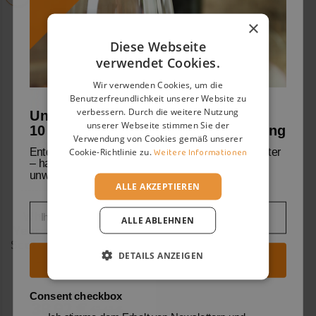
×
Diese Webseite
verwendet Cookies.
Wir verwenden Cookies, um die
Benutzerfreundlichkeit unserer Website zu
verbessern. Durch die weitere Nutzung
Unser Willkommensgruß:
unserer Webseite stimmen Sie der
10 % Rabatt auf deine erste Bestellung
Verwendung von Cookies gemäß unserer
:
:
:
54
05
41
42

Cookie-Richtlinie zu.
Weitere Informationen
Entdecke mit uns die Welt der Weine und Weingüter
– handverlesene Geheimtipps und viele
unwiderstehliche Angebote warten auf dich.
Rabatt:
ALLE AKZEPTIEREN
8%
Email
Whisky Talisker 10
ALLE ABLEHNEN
Years Old Single Malt
Scotch - Talisker [0.70
Lt, Astucciato]
DETAILS ANZEIGEN
Jetzt Entdeckungsreise starten
Consent checkbox
38,92 €
42,43 €