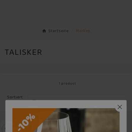
Startseite
Marken
TALISKER
1 product
Sortiert

nach: