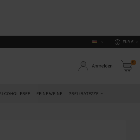
EUR €


0
Anmelden
ALCOHOL FREE
FEINE WEINE
PRELIBATEZZE