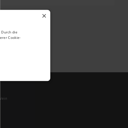
×
 Durch die
erer Cookie-
Wein