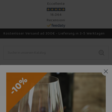
Eccellente
16.064
Recensioni
Kostenloser Versand ad 300€ - Lieferung in 3-5 Werktagen
N
WEISSE WEIN
SCHAUMWEINE
ANDERE WEINE
Startseite
Marken
La Lomellina