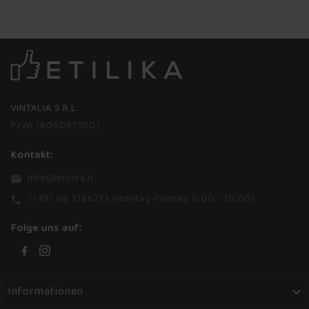
VINTALIA S.R.L.
P.IVA 18060971001
Kontakt:
info@etilika.it
email
(+39) 06 2186733 (Montag-Freitag 9:00 - 18:00)
phone
Folge uns auf:
Informationen
