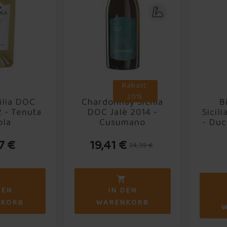
Rabatt:
20%
cilia DOC
Chardonnay Sicilia
B
 - Tenuta
DOC Jalè 2014 -
Sicil
ola
Cusumano
- Duc
17 €
19,41 €
24,39 €


DEN
IN DEN
NKORB
WARENKORB