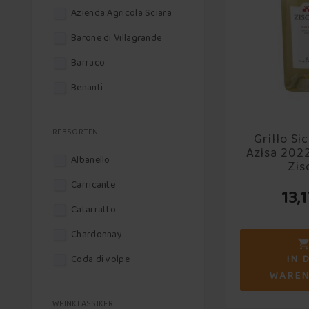
Azienda Agricola Sciara
Barone di Villagrande
Barraco
Benanti
Cantina Marilina
REBSORTEN
Grillo Si
Cantine Fina
Azisa 2022
Albanello
Caravaglio
Zis
Carricante
Carranco
13,
Catarratto
Colomba Bianca
Chardonnay
COS
IN 
Coda di volpe
Cottanera
WARE
Corinto Nero
Cusumano
WEINKLASSIKER
Fiano