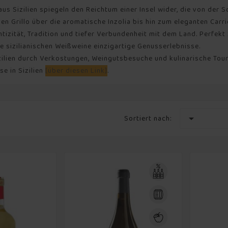
aus Sizilien spiegeln den Reichtum einer Insel wider, die von de
en Grillo über die aromatische Inzolia bis hin zum eleganten Carr
ntizität, Tradition und tiefer Verbundenheit mit dem Land. Perfe
e sizilianischen Weißweine einzigartige Genusserlebnisse.
zilien durch Verkostungen, Weingutsbesuche und kulinarische Tou
e in Sizilien
[über diesen Link]
.

Sortiert nach: