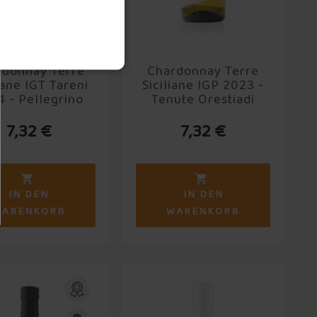
rdonnay Terre
Chardonnay Terre
iane IGT Tareni
Siciliane IGP 2023 -
 - Pellegrino
Tenute Orestiadi
7,32 €
7,32 €


IN DEN
IN DEN
WARENKORB
WARENKORB