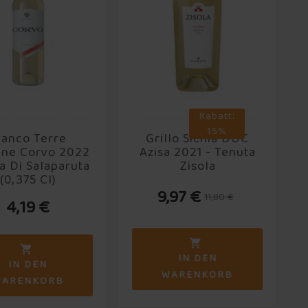
Rabatt:
15%
ianco Terre
Grillo Sicilia DOC
iane Corvo 2022
Azisa 2021 - Tenuta
a Di Salaparuta
Zisola
(0,375 Cl)
9,97 €
11,80 €
4,19 €


IN DEN
IN DEN
WARENKORB
WARENKORB