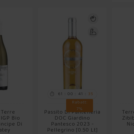
:
:
:
61
00
41
34

Rabatt:
7%
 Terre
Passito Di Pantelleria
Terr
 IGP Bio
DOC Giardino
Zibi
incipe Di
Pantesco 2023 -
Nic
atey
Pellegrino [0.50 Lt]