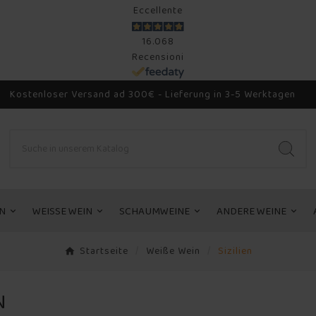
Eccellente
16.068
Recensioni
Kostenloser Versand ad 300€ - Lieferung in 3-5 Werktagen
N
WEISSE WEIN
SCHAUMWEINE
ANDERE WEINE
Startseite
Weiße Wein
Sizilien
N