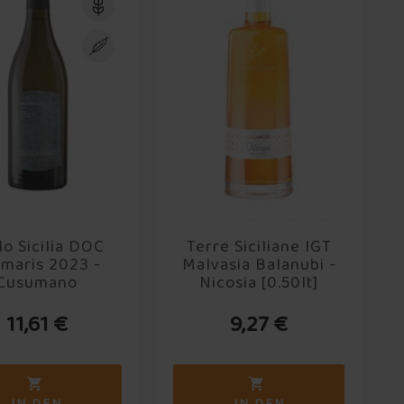
lo Sicilia DOC
Terre Siciliane IGT
maris 2023 -
Malvasia Balanubi -
Cusumano
Nicosia [0.50lt]
11,61 €
9,27 €

