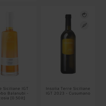
e Siciliane IGT
Insolia Terre Siciliane
bbo Balanubi -
IGT 2023 - Cusumano
osia [0.50lt]