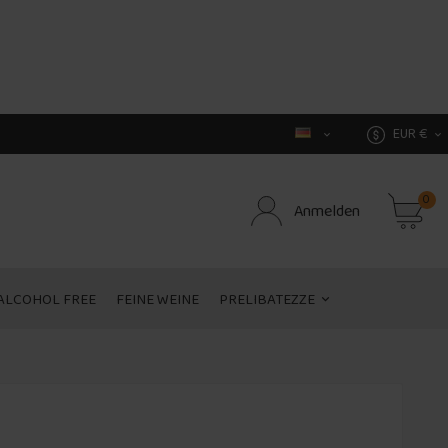
EUR €


0
Anmelden
ALCOHOL FREE
FEINE WEINE
PRELIBATEZZE