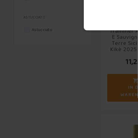
Tenuta di Fessina
Tenuta Zisola
ASTUCCIATO
Tenute Orestiadi
Astucciato
Traminer 
Teruzzi
E Sauvig
Terre Sici
Tornatore
Kikè 2025 
Fi
Torre Mora
11,
Valle dell'Acate
Vite ad Ovest
IN 
WARE