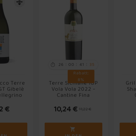
:
:
:
26
00
41
34

Rabatt:
8%
cco Terre
Terre Siciliane IGP
Gril
IGT Gibelè
Vola Vola 2022 -
Sha
llegrino
Cantine Fina
22 €
10,24 €
11,22 €

