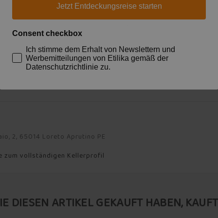
Trinktemperatur
Jetzt Entdeckungsreise starten
Allergene
Consent checkbox
Ich stimme dem Erhalt von Newslettern und
Werbemitteilungen von Etilika gemäß der
Datenschutzrichtlinie zu.
aio, 2, 65014 Loreto Aprutino PE
e zum vollständigen Kellerprofil
IE DIESEN ARTIKEL GEKAUFT HABEN, KAUFTE