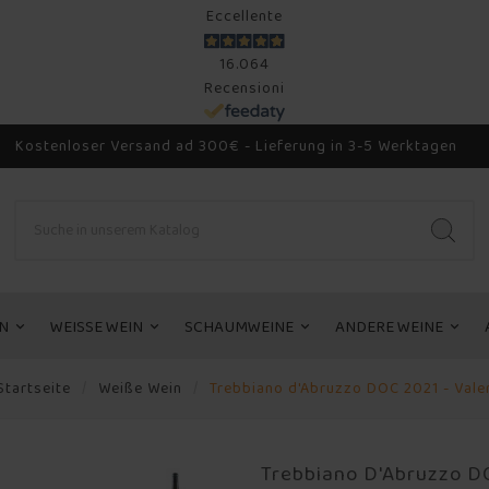
Eccellente
16.064
Recensioni
Kostenloser Versand ad 300€ - Lieferung in 3-5 Werktagen
N
WEISSE WEIN
SCHAUMWEINE
ANDERE WEINE
Startseite
Weiße Wein
Trebbiano d'Abruzzo DOC 2021 - Valen
Trebbiano D'Abruzzo DO