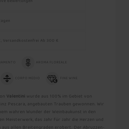
tive Bewertungen
ktagen
, Versandkostenfrei Ab 300 €
NAMENTO
AROMA FLOREALE
CORPO MEDIO
FINE WINE
von
Valentini
wurde aus 100% im Gebiet von
ovinz Pescara, angebauten Trauben gewonnen. Wir
einem wahren Wunder der Weinbaukunst in den
n Meisterwerk, das Jahr für Jahr die Herzen und
aus allen Breitengraden erobert. Der Abruzzen-