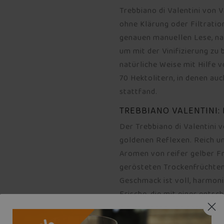
Trebbiano di Valentini von 
ohne Klärung oder Filtration
genauen manuellen Lese, nac
um mit der Vinifizierung zu
natürliche Weise mit Hilfe 
70 Hektolitern, in denen au
stattfand.
TREBBIANO VALENTINI:
Der Trebbiano di Valentini 
goldenen Reflexen. Reich u
Aromen von reifer gelber Fr
gerösteten Trockenfrüchten
Geschmack ist voll, harmoni
Frische, die mit einer entsc
die im langen und packende
spielt. Am Tisch passt er g