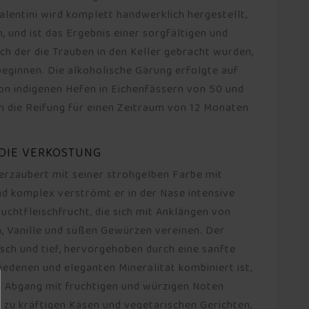
Valentini wird komplett handwerklich hergestellt,
, und ist das Ergebnis einer sorgfältigen und
h der die Trauben in den Keller gebracht wurden,
 beginnen. Die alkoholische Gärung erfolgte auf
von indigenen Hefen in Eichenfässern von 50 und
ch die Reifung für einen Zeitraum von 12 Monaten
 DIE VERKOSTUNG
verzaubert mit seiner strohgelben Farbe mit
nd komplex verströmt er in der Nase intensive
uchtfleischfrucht, die sich mit Anklängen von
, Vanille und süßen Gewürzen vereinen. Der
sch und tief, hervorgehoben durch eine sanfte
hiedenen und eleganten Mineralität kombiniert ist,
n Abgang mit fruchtigen und würzigen Noten
ut zu kräftigen Käsen und vegetarischen Gerichten,