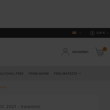
EUR €


0
Anmelden
ALCOHOL FREE
FEINE WEINE
PRELIBATEZZE
tini
C 2021 - Valentini