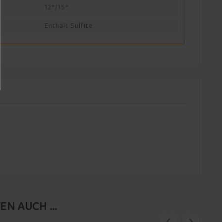
12°/15°
Enthält Sulfite
N AUCH ...

