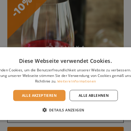
aber auch zu raffinierten G
Krustentieren. Auch in Kom
PRODUKTSPEZIFIKATI
Weinarten
Diese Webseite verwendet Cookies.
Weinklassiker
Unser Willkommensgruß:
nden Cookies, um die Benutzerfreundlichkeit unserer Website zu verbessern.
Jahrgang
10 % Rabatt auf deine erste Bestellung
zung unserer Webseite stimmen Sie der Verwendung von Cookies gemäß uns
Richtlinie zu.
Weitere Informationen
Nation
Entdecke mit uns die Welt der Weine und Weingüter
– handverlesene Geheimtipps und viele
ALLE AKZEPTIEREN
ALLE ABLEHNEN
Region
unwiderstehliche Angebote warten auf dich.
Rebsorten
DETAILS ANZEIGEN
Email
Ausbau