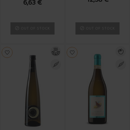
6,63 €
OUT OF STOCK
OUT OF STOCK

