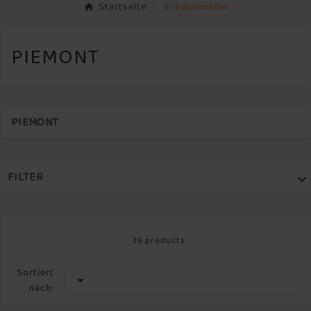
Startseite
Schaumweine
PIEMONT
PIEMONT
FILTER

PREIS

36 products
WEINARTEN

Sortiert

nach:
MARKE
