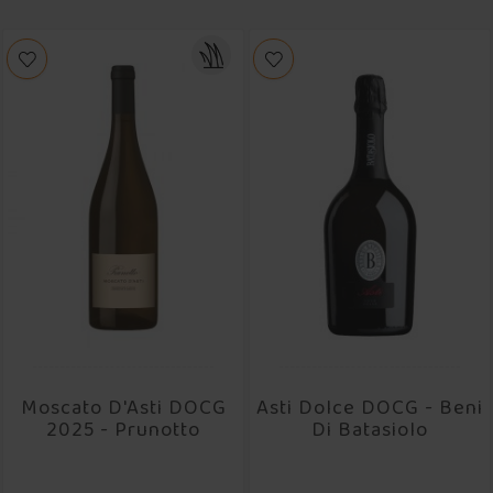
REBSORTEN

WEINKLASSIKER

JAHRGANG

ALKOHOLGEHALT

FLASCHENGRÖSSE

Moscato D'Asti DOCG
Asti Dolce DOCG - Beni
2025 - Prunotto
Di Batasiolo