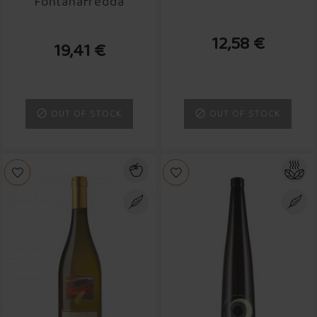
Fontanafredda
12,58 €
19,41 €
OUT OF STOCK
OUT OF STOCK

