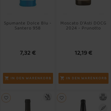
Spumante Dolce Blu -
Moscato D'Asti DOCG
Santero 958
2024 - Prunotto
7,32 €
12,19 €
IN DEN WARENKORB
IN DEN WARENKORB

