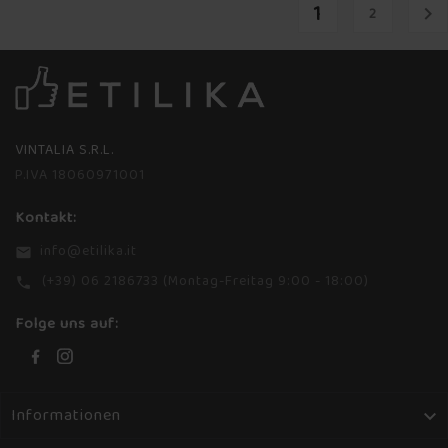
1

2
VINTALIA S.R.L.
P.IVA 18060971001
Kontakt:
info@etilika.it
email
(+39) 06 2186733 (Montag-Freitag 9:00 - 18:00)
phone
Folge uns auf:
Informationen
