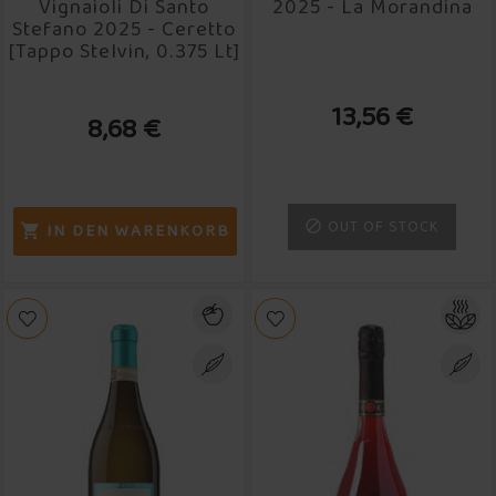
Vignaioli Di Santo
2025 - La Morandina
Stefano 2025 - Ceretto
[Tappo Stelvin, 0.375 Lt]
13,56 €
8,68 €
OUT OF STOCK

IN DEN WARENKORB
