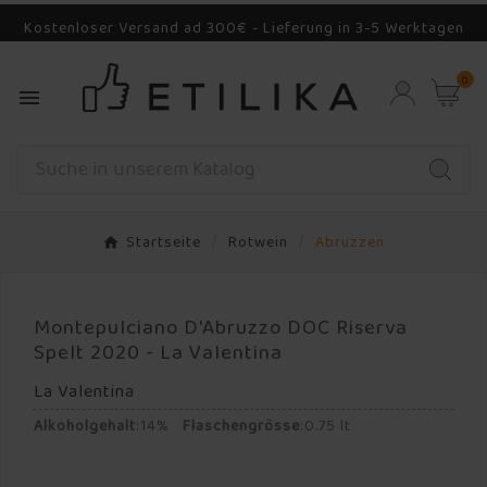
Kostenloser Versand ad 300€ - Lieferung in 3-5 Werktagen
0

Startseite
Rotwein
Abruzzen
Montepulciano D'Abruzzo DOC Riserva
Spelt 2020 - La Valentina
La Valentina
Alkoholgehalt
:
14%
Flaschengrösse
:
0.75 lt