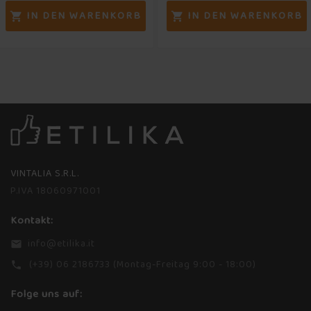
IN DEN WARENKORB
IN DEN WARENKORB


VINTALIA S.R.L.
P.IVA 18060971001
Kontakt:
info@etilika.it
email
(+39) 06 2186733 (Montag-Freitag 9:00 - 18:00)
phone
Folge uns auf: