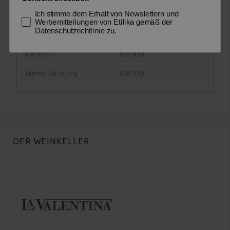
Allergene
Enthält Sulfite
Ich stimme dem Erhalt von Newslettern und
Werbemitteilungen von Etilika gemäß der
AUSZEICHNUNGEN UND ANERKENNUNGEN
Datenschutzrichtlinie zu.
Veronelli
93/100
James Suckling
93/100
DER WEINKELLER