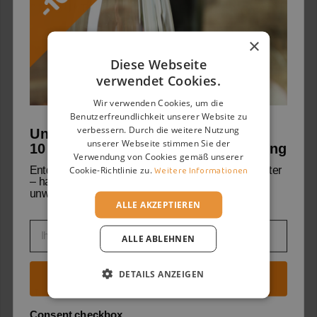
PRODUKTSPEZIFIKATIONEN
×
Weinarten
Rot
Diese Webseite
Weinklassiker
Montepulciano
verwendet Cookies.
D'Abruzzo DOC
Wir verwenden Cookies, um die
Jahrgang
2021
Benutzerfreundlichkeit unserer Website zu
verbessern. Durch die weitere Nutzung
Unser Willkommensgruß:
Nation
Italien
unserer Webseite stimmen Sie der
10 % Rabatt auf deine erste Bestellung
Verwendung von Cookies gemäß unserer
Region
Abruzzen
Cookie-Richtlinie zu.
Weitere Informationen
Entdecke mit uns die Welt der Weine und Weingüter
– handverlesene Geheimtipps und viele
Rebsorten
Montepulciano
unwiderstehliche Angebote warten auf dich.
ALLE AKZEPTIEREN
Montepulciano 100%
Email
Ausbau
Affina 16 Mesi In Botti Di
ALLE ABLEHNEN
Rovere Di Diversa
Capacità
DETAILS ANZEIGEN
Jetzt Entdeckungsreise starten
Trinktemperatur
18°/20°
Consent checkbox