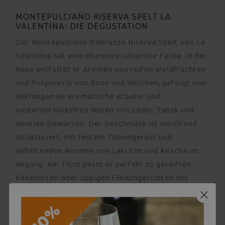
MONTEPULCIANO RISERVA SPELT LA
VALENTINA: DIE DEGUSTATION
Der Montepulciano d'Abruzzo Riserva Spelt von La
Valentina hat eine intensive rubinrote Farbe. In der
Nase entfaltet er Aromen von reifen Waldfrüchten
und Potpourris von Rose und Veilchen, gefolgt von
Anklängen an aromatische Kräuter und
weiterentwickelten Noten von Leder, Tabak und
dunklen Gewürzen. Der Geschmack ist weich und
strukturiert, mit festem Tanningerüst und
anhaltenden Aromen von Lakritze und Kirsche im
Abgang. Am Tisch passt er perfekt zu gereiften
Käsesorten oder üppigen Fleischgerichten mit
rotem Fleisch.