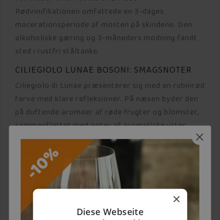
Rødvinifikationen omfattede en 3-dages
macerationsperiode af mosten på skindene. Den
alkoholiske gæring og 3-måneders modning fandt
sted i rustfri ståltanke.
CILIEGIOLO LUNAE BOSONI: SMAGSNOTER
Ciliegiolo di Lunae præsenterer sig med en rubinrød
farve med klare refleksioner. På næsen byder den
på duftende aromaer af røde frugter og blomster,
sammenflettet med noter af aromatiske urter.
Smagen er frisk og tydeligt frugtagtig,
understøttet af søde og glatte tanniner. Den
passer fremragende til kød og ost samt
velsmagende retter med rødt kød.
×
Diese Webseite
PRODUKTSPEZIFIKATIONEN