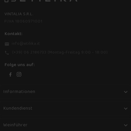
VINTALIA S.R.L.
P.IVA 18060971001
Kontakt:
info@etilika.it
email
(+39) 06 2186733 (Montag-Freitag 9:00 - 18:00)
phone
Folge uns auf:
Informationen

Kundendienst

Weinführer
