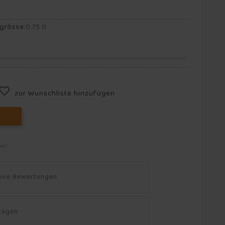
ngrösse
:
0.75 lt
zur Wunschliste hinzufügen
B
bar
tive Bewertungen
ktagen