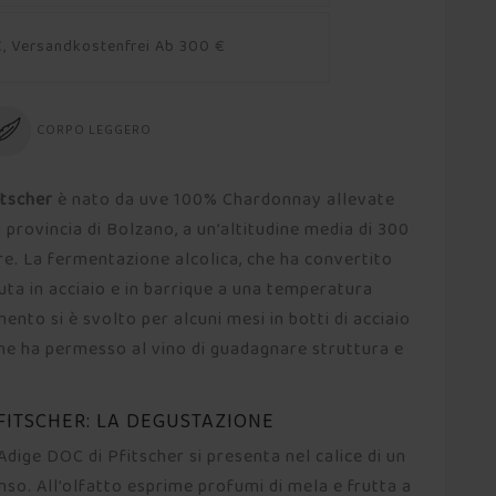
, Versandkostenfrei Ab 300 €
CORPO LEGGERO
itscher
è nato da uve 100% Chardonnay allevate
in provincia di Bolzano, a un’altitudine media di 300
are. La fermentazione alcolica, che ha convertito
nuta in acciaio e in barrique a una temperatura
mento si è svolto per alcuni mesi in botti di acciaio
 che ha permesso al vino di guadagnare struttura e
ITSCHER: LA DEGUSTAZIONE
ige DOC di Pfitscher si presenta nel calice di un
enso. All’olfatto esprime profumi di mela e frutta a