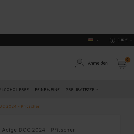
EUR €


0
Anmelden
ALCOHOL FREE
FEINE WEINE
PRELIBATEZZE
OC 2024 - Pfitscher
 Adige DOC 2024 - Pfitscher