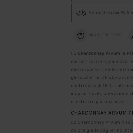
Versandkosten Ab 9 €
AROMA FRUTTATO
Lo
Chardonnay Arvum
di
Pf
nei territori di Egna e Ora, 
metri sopra il livello del m
gli zuccheri in alcol, è avve
controllata di 18°C; l’affina
inox sui lieviti, operazione
di estrarre più sostanze.
CHARDONNAY ARVUM PF
Lo Chardonnay Arvum Alto Ad
colore giallo paglierino int