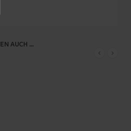
N AUCH ...

