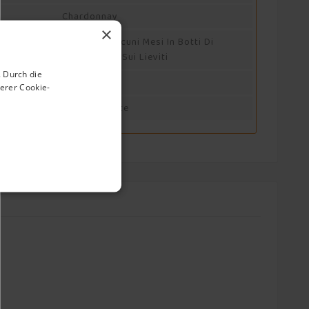
Chardonnay
×
Affina Per Alcuni Mesi In Botti Di
Acciaio Inox Sui Lieviti
 Durch die
10°/12°
erer Cookie-
Enthält Sulfite