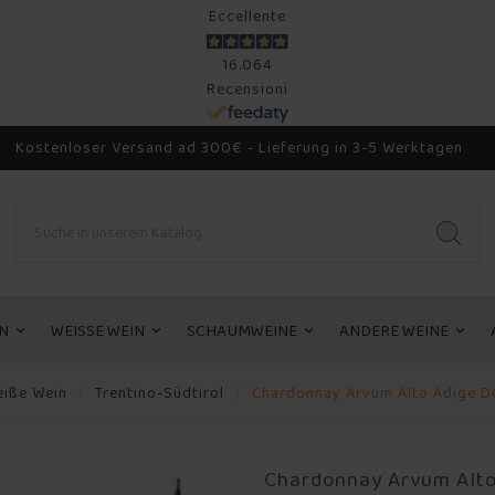
Eccellente
16.064
Recensioni
Kostenloser Versand ad 300€ - Lieferung in 3-5 Werktagen
N
WEISSE WEIN
SCHAUMWEINE
ANDERE WEINE
iße Wein
Trentino-Südtirol
Chardonnay Arvum Alto Adige D
Chardonnay Arvum Alto