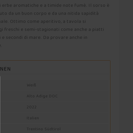
 di erbe aromatiche e a timide note fumè. Il sorso è
uto da un buon corpo e da una nitida sapidità
nale. Ottimo come aperitivo, a tavola si
 freschi e semi-stagionati come anche a piatti
i e secondi di mare. Da provare anche in
e.
ONEN
Weiß
Alto Adige DOC
2022
Italien
Trentino Südtirol