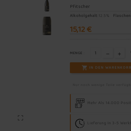
Pfitscher
Alkoholgehalt
:
12.5%
Flasche
15,12 €
MENGE :

IN DEN WARENKOR
Nur noch wenige Teile verfüg
Mehr Als 14.000 Posi

Lieferung In 3-5 Wer