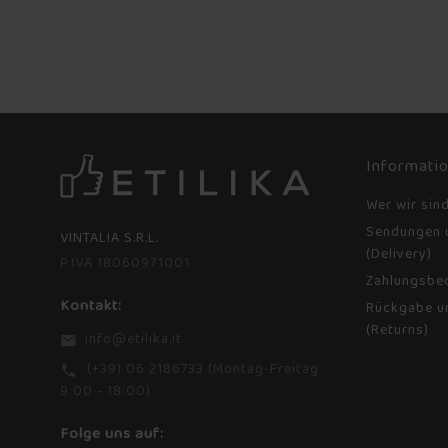
Informati
Wer wir sin
Sendungen 
VINTALIA S.R.L.
(Delivery)
P.IVA 18060971001
Zahlungsbe
Kontakt:
Rückgabe u
(Returns)
info@etilika.it
email
(+39) 06 2186733 (Montag-Freitag
phone
9:00 - 18:00)
Folge uns auf: