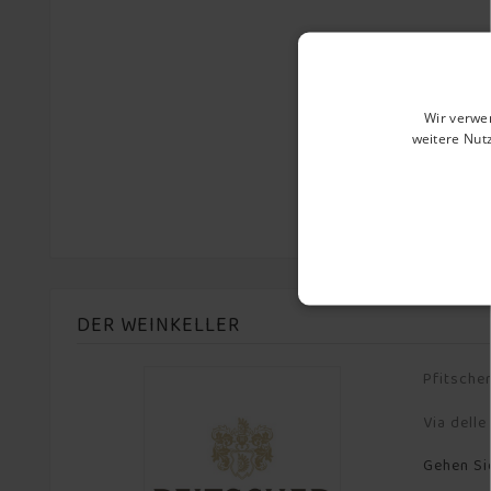
Wir verwe
weitere Nut
DER WEINKELLER
Pfitsche
Via dell
Gehen Si