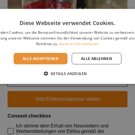
Rebsorten
Ausbau
Diese Webseite verwendet Cookies.
Unser Willkommensgruß:
nden Cookies, um die Benutzerfreundlichkeit unserer Website zu verbessern.
Trinktemperatur
10 % Rabatt auf deine erste Bestellung
zung unserer Webseite stimmen Sie der Verwendung von Cookies gemäß uns
Richtlinie zu.
Weitere Informationen
Allergene
Entdecke mit uns die Welt der Weine und Weingüter
– handverlesene Geheimtipps und viele
ALLE AKZEPTIEREN
ALLE ABLEHNEN
unwiderstehliche Angebote warten auf dich.
DETAILS ANZEIGEN
Email
Jetzt Entdeckungsreise starten
r
e Dolomiti, 17, 39040 Montagna BZ
Consent checkbox
Ich stimme dem Erhalt von Newslettern und
e zum vollständigen Kellerprofil
Werbemitteilungen von Etilika gemäß der