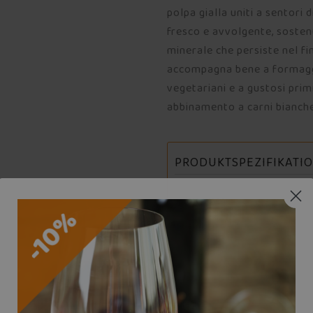
polpa gialla uniti a sentori
fresco e avvolgente, sosten
minerale che persiste nel fi
accompagna bene a formaggi
vegetariani e a gustosi prim
abbinamento a carni bianch
PRODUKTSPEZIFIKATI
Weinarten
Weinklassiker
Jahrgang
Nation
Region