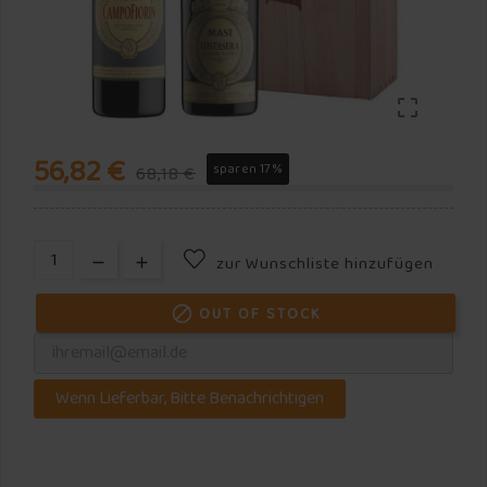

56,82 €
sparen 17%
68,18 €
zur Wunschliste hinzufügen
OUT OF STOCK

Wenn Lieferbar, Bitte Benachrichtigen