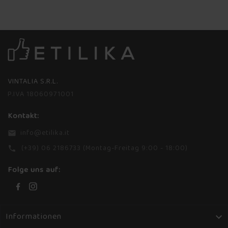
VINTALIA S.R.L.
P.IVA 18060971001
Kontakt:
info@etilika.it
email
(+39) 06 2186733 (Montag-Freitag 9:00 - 18:00)
phone
Folge uns auf:
Informationen
